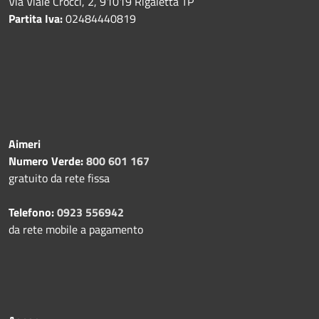
Via Viale Crocci, 2, 91019 Rigaletta TP
Partita Iva:
02484440819
Aimeri
Numero Verde:
800 601 167
gratuito da rete fissa
Telefono:
0923 556942
da rete mobile a pagamento