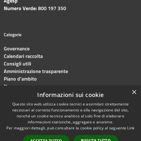
Agesp
Numero Verde:
800 197 350
Categorie
Governance
Calendari raccolta
Consigli utili
Amministrazione trasparente
Piano d'ambito
News
×
Contatti
Informazioni sui cookie
Questo sito web utilizza cookie tecnici e assimilati strettamente
necessari al corretto funzionamento e alla navigazione del sito,
nonché un cookie tecnico analitico al solo fine di elaborare
informazioni statistiche, aggregate e anonime.
RSS
Copyright © 2023 •
SRR
Per maggiori dettagli, può consultare la cookie policy al seguente
Link
Accessibilità
Trapani provincia nord
•
Privacy
Powered
RIFIUTA TUTTO
ACCETTA TUTTO