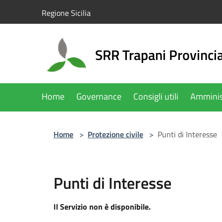
Salta al contenuto principale
Regione Sicilia
SRR Trapani Provinci
Home
Governance
Consigli utili
Amminis
Home
>
Protezione civile
>
Punti di Interesse
Punti di Interesse
Il Servizio non è disponibile.