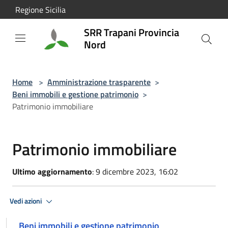
Salta al contenuto principale
Regione Sicilia
SRR Trapani Provincia
Nord
Home
>
Amministrazione trasparente
>
Beni immobili e gestione patrimonio
>
Patrimonio immobiliare
Patrimonio immobiliare
Ultimo aggiornamento
: 9 dicembre 2023, 16:02
Vedi azioni
Beni immobili e gestione patrimonio