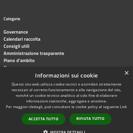
Categorie
Governance
Calendari raccolta
Consigli utili
Amministrazione trasparente
Piano d'ambito
News
×
Contatti
Informazioni sui cookie
Questo sito web utilizza cookie tecnici e assimilati strettamente
necessari al corretto funzionamento e alla navigazione del sito,
nonché un cookie tecnico analitico al solo fine di elaborare
informazioni statistiche, aggregate e anonime.
RSS
Copyright © 2023 •
SRR
Per maggiori dettagli, può consultare la cookie policy al seguente
Link
Accessibilità
Trapani provincia nord
•
Privacy
Powered
RIFIUTA TUTTO
ACCETTA TUTTO
Cookie
by
Municipium
•
Redazione
Mappa del sito
MOSTRA DETTAGLI