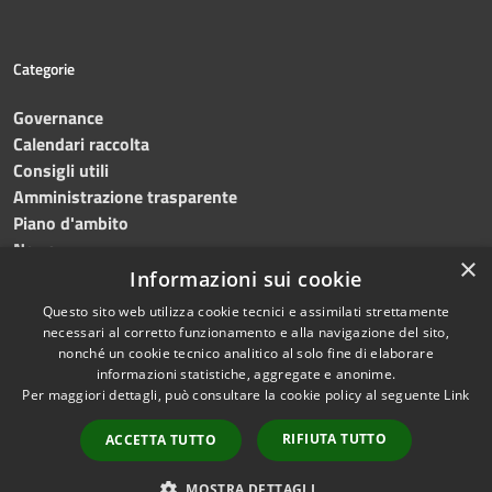
Categorie
Governance
Calendari raccolta
Consigli utili
Amministrazione trasparente
Piano d'ambito
News
×
Contatti
Informazioni sui cookie
Questo sito web utilizza cookie tecnici e assimilati strettamente
necessari al corretto funzionamento e alla navigazione del sito,
nonché un cookie tecnico analitico al solo fine di elaborare
informazioni statistiche, aggregate e anonime.
RSS
Copyright © 2023 •
SRR
Per maggiori dettagli, può consultare la cookie policy al seguente
Link
Accessibilità
Trapani provincia nord
•
Privacy
Powered
RIFIUTA TUTTO
ACCETTA TUTTO
Cookie
by
Municipium
•
Redazione
Mappa del sito
MOSTRA DETTAGLI