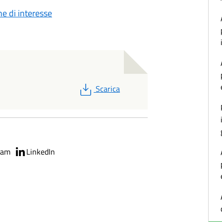
e di interesse
PDF
Scarica
ram
LinkedIn