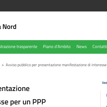
a Nord
trazione trasparente
Piano d'Ambito
News
Contatti
>
Avviso pubblico per presentazione manifestazione di interess
Ved
entazione
sse per un PPP