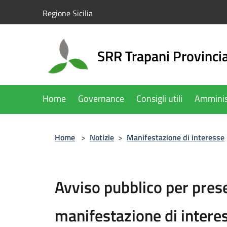
Salta al contenuto principale
Regione Sicilia
SRR Trapani Provinci
Home
Governance
Consigli utili
Amminis
Home
>
Notizie
>
Manifestazione di interesse
Avviso pubblico per pres
manifestazione di intere