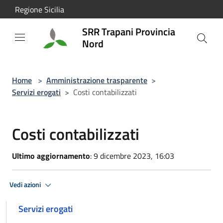
Salta al contenuto principale
Regione Sicilia
SRR Trapani Provincia
Nord
Home
>
Amministrazione trasparente
>
Servizi erogati
>
Costi contabilizzati
Costi contabilizzati
Ultimo aggiornamento
: 9 dicembre 2023, 16:03
Vedi azioni
Servizi erogati