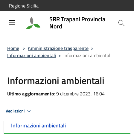
Salta al contenuto principale
Regione Sicilia
SRR Trapani Provincia
Nord
Home
>
Amministrazione trasparente
>
Informazioni ambientali
>
Informazioni ambientali
Informazioni ambientali
Ultimo aggiornamento
: 9 dicembre 2023, 16:04
Vedi azioni
Informazioni ambientali