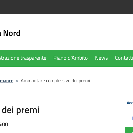
a Nord
trazione trasparente
Piano d'Ambito
News
Contatti
rmance
>
Ammontare complessivo dei premi
Ved
dei premi
6:00