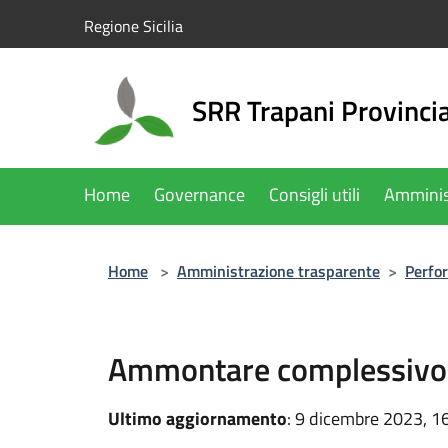
Salta al contenuto principale
Regione Sicilia
SRR Trapani Provinci
Home
Governance
Consigli utili
Amminis
Home
>
Amministrazione trasparente
>
Perfo
Ammontare complessivo 
Ultimo aggiornamento
: 9 dicembre 2023, 1