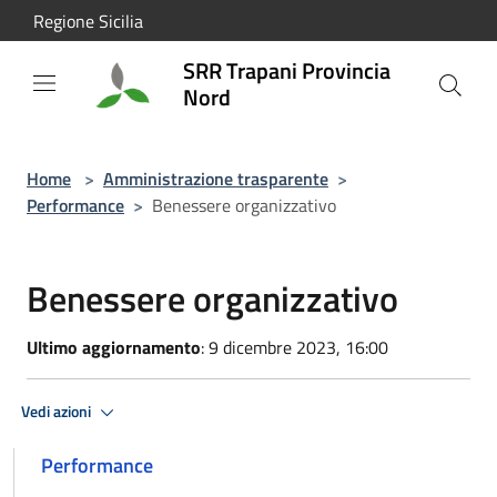
Salta al contenuto principale
Regione Sicilia
SRR Trapani Provincia
Nord
Home
>
Amministrazione trasparente
>
Performance
>
Benessere organizzativo
Benessere organizzativo
Ultimo aggiornamento
: 9 dicembre 2023, 16:00
Vedi azioni
Performance