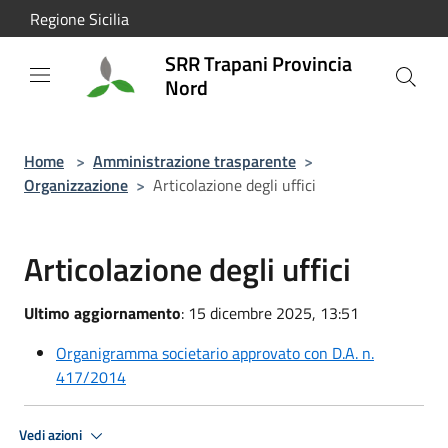
Salta al contenuto principale
Regione Sicilia
SRR Trapani Provincia
Nord
Home
>
Amministrazione trasparente
>
Organizzazione
>
Articolazione degli uffici
Articolazione degli uffici
Ultimo aggiornamento
: 15 dicembre 2025, 13:51
Organigramma societario approvato con D.A. n.
417/2014
Vedi azioni