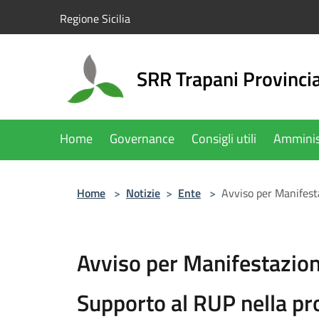
Salta al contenuto principale
Regione Sicilia
SRR Trapani Provinci
Home
Governance
Consigli utili
Amminis
Home
>
Notizie
>
Ente
>
Avviso per Manifesta
Avviso per Manifestazion
Supporto al RUP nella pr