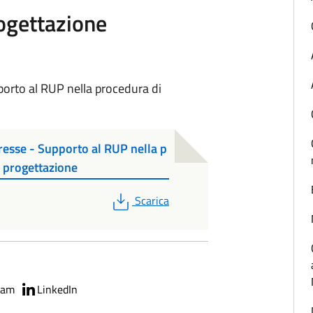
rogettazione
porto al RUP nella procedura di
resse - Supporto al RUP nella p
i progettazione
PDF
Scarica
ram
LinkedIn