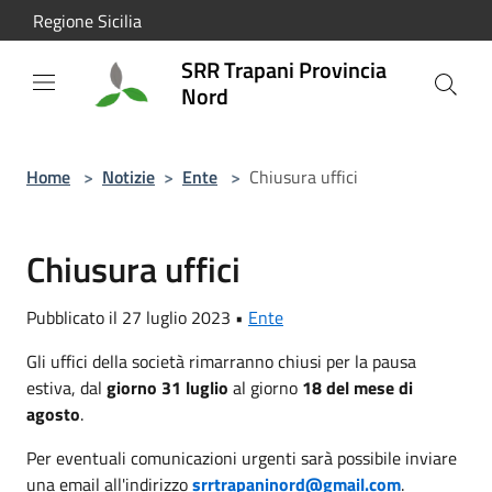
Salta al contenuto principale
Regione Sicilia
SRR Trapani Provincia
Nord
Home
>
Notizie
>
Ente
>
Chiusura uffici
Chiusura uffici
Pubblicato il 27 luglio 2023 •
Ente
Gli uffici della società rimarranno chiusi per la pausa
estiva, dal
giorno 31 luglio
al giorno
18 del mese di
agosto
.
Per eventuali comunicazioni urgenti sarà possibile inviare
una email all'indirizzo
srrtrapaninord@gmail.com
.