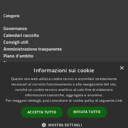
Categorie
Governance
Calendari raccolta
Consigli utili
Amministrazione trasparente
Piano d'ambito
News
×
Contatti
Informazioni sui cookie
Questo sito web utilizza cookie tecnici e assimilati strettamente
necessari al corretto funzionamento e alla navigazione del sito,
nonché un cookie tecnico analitico al solo fine di elaborare
informazioni statistiche, aggregate e anonime.
RSS
Copyright © 2023 •
SRR
Per maggiori dettagli, può consultare la cookie policy al seguente
Link
Accessibilità
Trapani provincia nord
•
Privacy
Powered
RIFIUTA TUTTO
ACCETTA TUTTO
Cookie
by
Municipium
•
Redazione
Mappa del sito
MOSTRA DETTAGLI