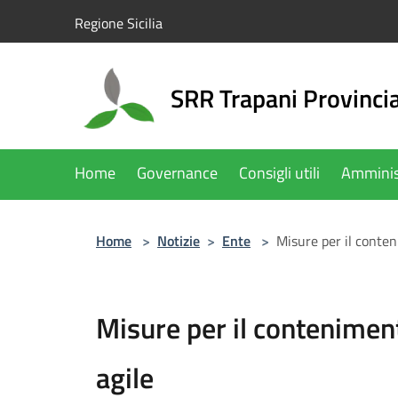
Salta al contenuto principale
Regione Sicilia
SRR Trapani Provinci
Home
Governance
Consigli utili
Amminis
Home
>
Notizie
>
Ente
>
Misure per il conten
Misure per il contenimen
agile