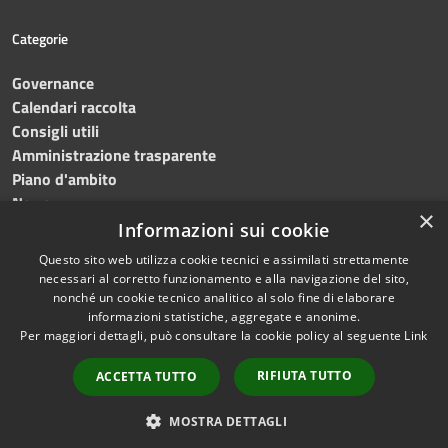
Categorie
Governance
Calendari raccolta
Consigli utili
Amministrazione trasparente
Piano d'ambito
News
×
Contatti
Informazioni sui cookie
Questo sito web utilizza cookie tecnici e assimilati strettamente
necessari al corretto funzionamento e alla navigazione del sito,
nonché un cookie tecnico analitico al solo fine di elaborare
informazioni statistiche, aggregate e anonime.
RSS
Copyright © 2023 •
SRR
Per maggiori dettagli, può consultare la cookie policy al seguente
Link
Accessibilità
Trapani provincia nord
•
Privacy
Powered
RIFIUTA TUTTO
ACCETTA TUTTO
Cookie
by
Municipium
•
Redazione
Mappa del sito
MOSTRA DETTAGLI