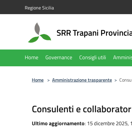
Salta al contenuto principale
Regione Sicilia
SRR Trapani Provinci
Home
Governance
Consigli utili
Amminis
Home
>
Amministrazione trasparente
>
Consul
Consulenti e collaborator
Ultimo aggiornamento
: 15 dicembre 2025, 