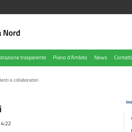
a Nord
trazione trasparente
Piano d'Ambito
News
Contatti
enti e collaboratori
Ved
i
14:22