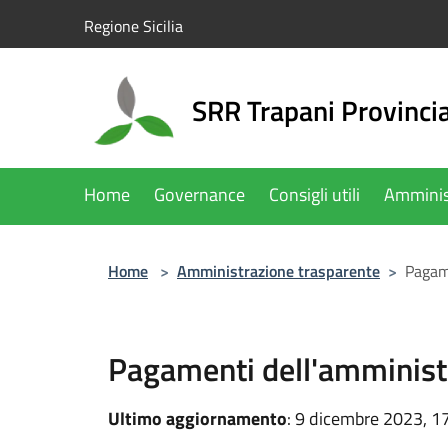
Salta al contenuto principale
Regione Sicilia
SRR Trapani Provinci
Home
Governance
Consigli utili
Amminis
Home
>
Amministrazione trasparente
>
Pagam
Pagamenti dell'amminist
Ultimo aggiornamento
: 9 dicembre 2023, 1