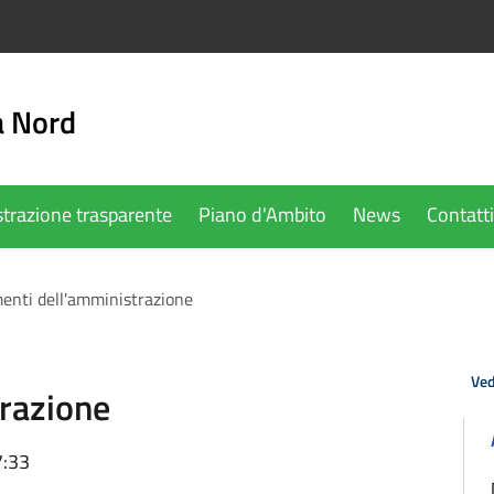
a Nord
trazione trasparente
Piano d'Ambito
News
Contatti
enti dell'amministrazione
Ved
razione
7:33