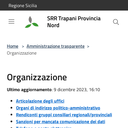
Salta al contenuto principale
Regione Sicilia
SRR Trapani Provincia
Nord
Home
>
Amministrazione trasparente
>
Organizzazione
Organizzazione
Ultimo aggiornamento
: 9 dicembre 2023, 16:10
Articolazione degli uffici
Organi di indirizzo politico-amministrativo
Rendiconti gruppi consiliari regionali/provinciali
Sanzioni per mancata comunicazione dei dati